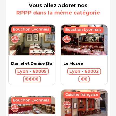
Vous allez adorer nos
RPPP dans la même catégorie
Bouchon Lyonnais
Bouchon Lyonnais
Le Musée
Daniel et Denise (Saint-Jean)
Lyon - 69002
Lyon - 69005
€€
€€€€
Cuisine française
Bouchon Lyonnais