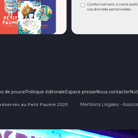
Conformément à notre politiq
vos données personnelles.
ps de pouce
Politique éditoriale
Espace presse
Nous contacter
Not
Mentions Légales - Associa
 réservés au Petit Paumé 2025