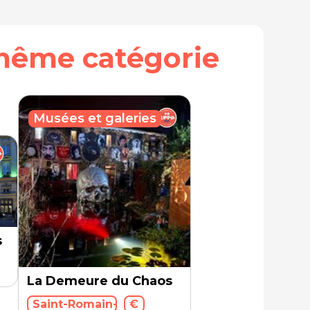
même catégorie
Musées et galeries
s
La Demeure du Chaos
Saint-Romain-au-Mont-d'Or - 69270
€