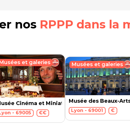
rer nos
RPPP dans la 
Musées et galeries
Musées et galeries
Musée des Beaux-Art
usée Cinéma et Miniature
Lyon - 69001
€
Lyon - 69005
€€