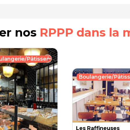
rer nos
RPPP dans la 
ulangerie/Pâtisserie
Boulangerie/Pâtiss
Les Raffineuses