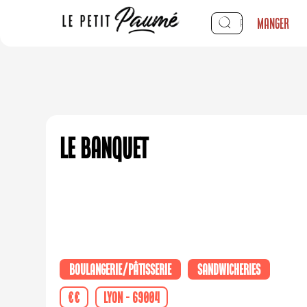
Manger
Le Banquet
Boulangerie/Pâtisserie
Sandwicheries
€€
Lyon - 69004