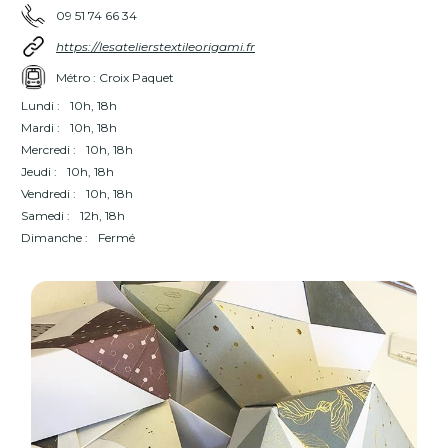
09 51 74 66 34
https://lesatelierstextileorigami.fr
Métro : Croix Paquet
Lundi :
10h, 18h
Mardi :
10h, 18h
Mercredi :
10h, 18h
Jeudi :
10h, 18h
Vendredi :
10h, 18h
Samedi :
12h, 18h
Dimanche :
Fermé