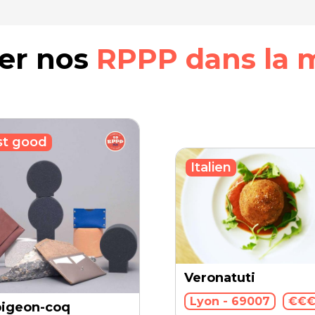
rer nos
RPPP dans la 
st good
Italien
Veronatuti
Lyon - 69007
€€
pigeon-coq