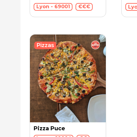
Lyon - 69001
€€€
Lyo
Pizzas
Pizza Puce