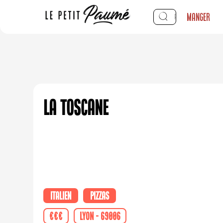
Manger
La Toscane
Italien
Pizzas
€€€
Lyon - 69006