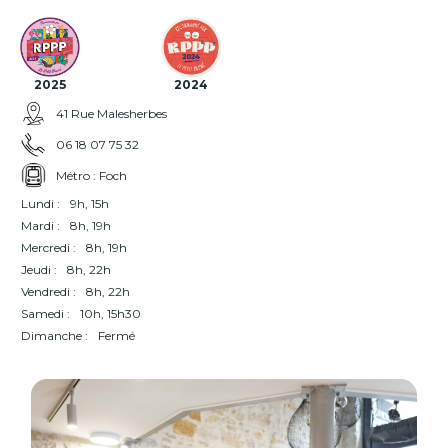
2025
2024
41 Rue Malesherbes
06 18 07 75 32
Métro : Foch
Lundi :
9h, 15h
Mardi :
8h, 19h
Mercredi :
8h, 19h
Jeudi :
8h, 22h
Vendredi :
8h, 22h
Samedi :
10h, 15h30
Dimanche :
Fermé