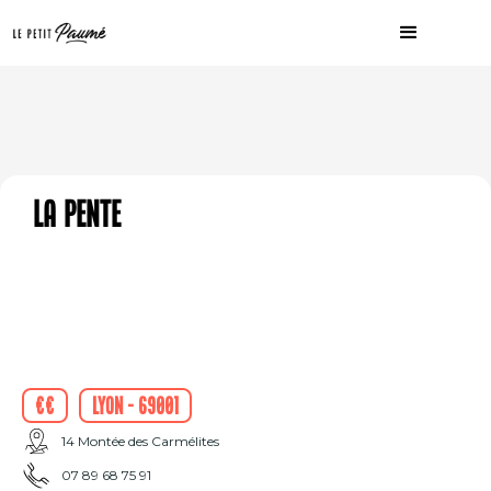
La Pente
€€
Lyon - 69001
14 Montée des Carmélites
07 89 68 75 91