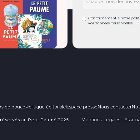
Conformément à notre politiq
vos données personnelles.
ps de pouce
Politique éditoriale
Espace presse
Nous contacter
Not
Mentions Légales - Associa
 réservés au Petit Paumé 2025