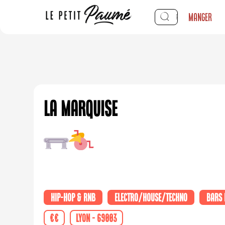
Manger
La Marquise
Hip-Hop & RNB
Electro/House/Techno
Bars 
€€
Lyon - 69003