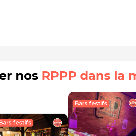
rer nos
RPPP dans la 
Bars festifs
Bars festifs