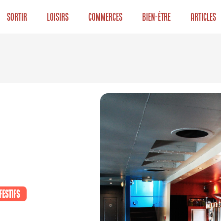
Sortir
Loisirs
Commerces
Bien-être
Articles
festifs