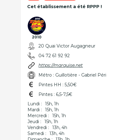
Cet établissement a été RPPP !
2010
20 Quai Victor Augagneur
04 72 61 92 92
https://marquise.net
Métro : Guillotière - Gabriel Péri
Pintes HH : 5,50€
Pintes : 6,5-7,5€
Lundi :
15h, 1h
Mardi :
15h, 1h
Mercredi :
15h, 1h
Jeudi :
15h, 1h
Vendredi :
13h, 4h
Samedi :
13h, 4h
Dimanche :
13h, 1h