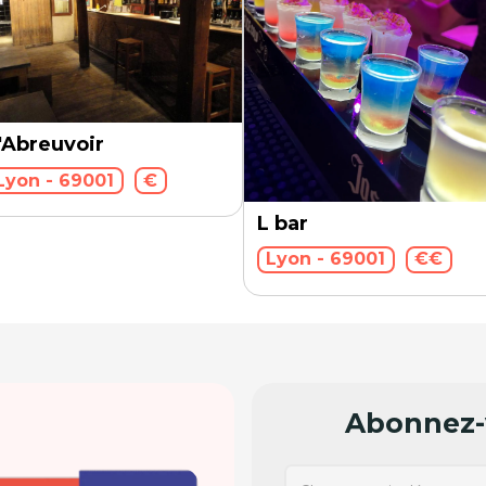
'Abreuvoir
Lyon - 69001
€
L bar
Lyon - 69001
€€
Abonnez-v