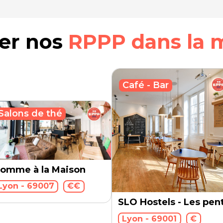
rer nos
RPPP dans la 
Café - Bar
Salons de thé
omme à la Maison
Lyon - 69007
€€
SLO Hostels - Les pen
Lyon - 69001
€