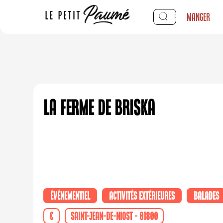
Manger
La Ferme de Briska
Événementiel
Activités extérieures
Balades
€
Saint-Jean-de-Niost - 01800