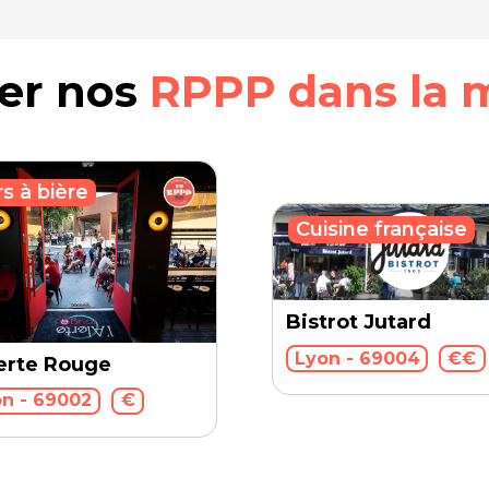
rer nos
RPPP dans la 
s à bière
Cuisine française
Bistrot Jutard
Lyon - 69004
€€
lerte Rouge
n - 69002
€