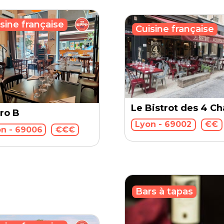
sine française
Cuisine française
Le Bistrot des 4 C
tro B
Lyon - 69002
€€
u
n - 69006
€€€
Bars à tapas