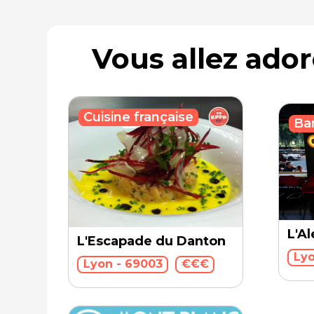
Vous allez ado
Cuisine française
Bar
L'A
L'Escapade du Danton
Lyo
Lyon - 69003
€€€