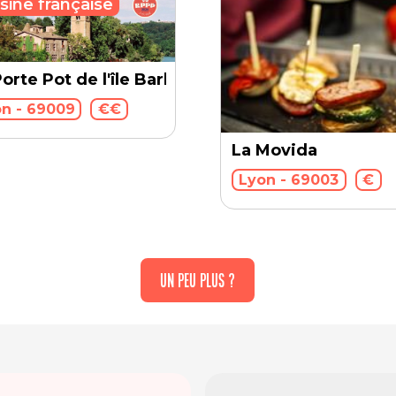
sine française
orte Pot de l'île Barbe
n - 69009
€€
La Movida
Lyon - 69003
€
UN PEU PLUS ?