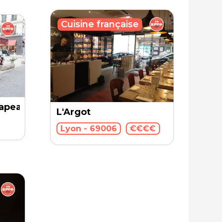
Cuisine française
hapeaux
L'Argot
Lyon - 69006
€€€€