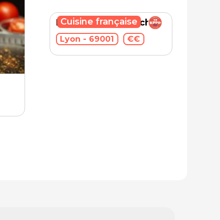
Cuisine française
Bartholomé (Brunch)
Lyon - 69001
€€