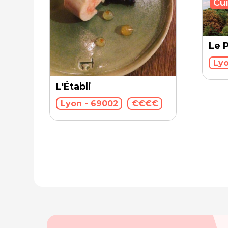
Cui
Le P
Lyo
L'Établi
Lyon - 69002
€€€€