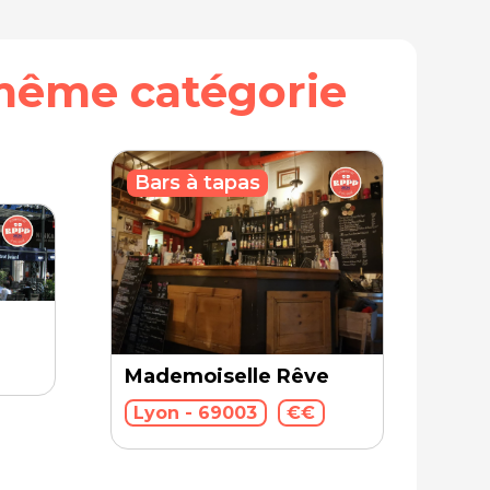
même catégorie
Bars à tapas
Mademoiselle Rêve
Lyon - 69003
€€