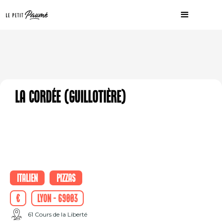
La cordée (guillotière)
Italien
Pizzas
€
Lyon - 69003
61 Cours de la Liberté