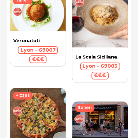
Italien
Veronatuti
Lyon - 69007
La Scala Siciliana
€€€
Lyon - 69003
€€€
Pizzas
Italien