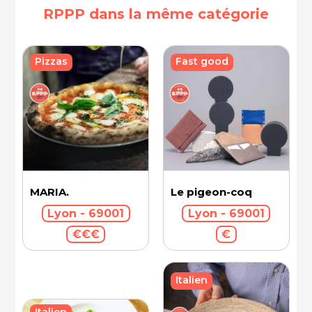
RPPP dans la même catégorie
Fast good
Pizzas
MARIA.
Le pigeon-coq
Lyon - 69001
Lyon - 69001
€€€
€
Italien