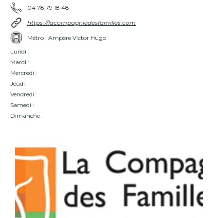
04 78 79 18 48
https://lacompagniedesfamilles.com
Métro : Ampère Victor Hugo
Lundi :
Mardi :
Mercredi :
Jeudi :
Vendredi :
Samedi :
Dimanche :