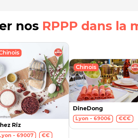
rer nos
RPPP dans la 
Chinois
Chinois
DineDong
Lyon - 69006
€€€
hez Riz
Lyon - 69007
€€