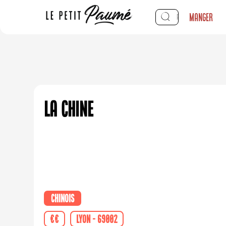
Manger
La Chine
Chinois
€€
Lyon - 69002