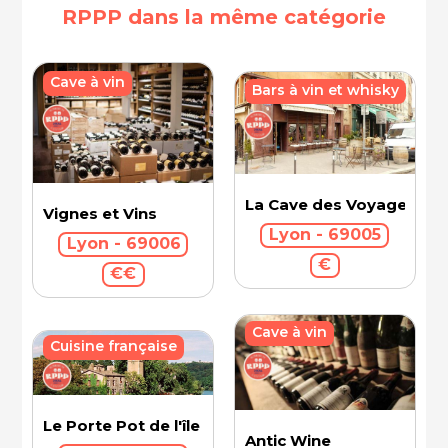
RPPP dans la même catégorie
Cave à vin
Bars à vin et whisky
La Cave des Voyageurs
Vignes et Vins
Lyon - 69005
Lyon - 69006
€
€€
Cave à vin
Cuisine française
Le Porte Pot de l'île Barbe
Antic Wine