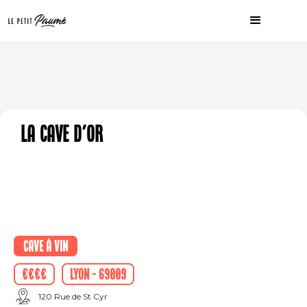
La Cave d'Or
Cave à vin
€€€€
Lyon - 69009
120 Rue de St Cyr