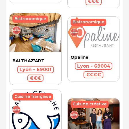
€€€
Bistronomique
Bistronomique
Opaline
BALTHAZ'ART
Lyon - 69004
Lyon - 69001
€€€€
€€€
Cuisine française
Cuisine créative