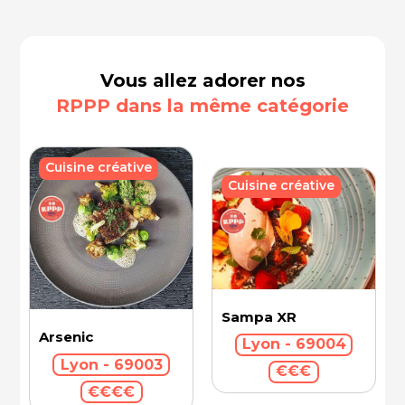
Vous allez adorer nos
RPPP dans la même catégorie
Cuisine créative
Cuisine créative
Sampa XR
Arsenic
Lyon - 69004
Lyon - 69003
€€€
€€€€