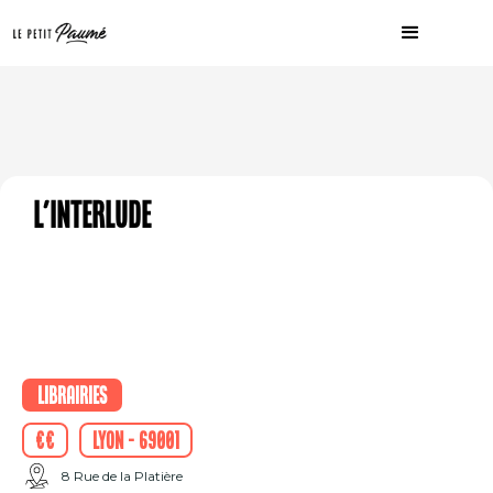
L'Interlude
Librairies
€€
Lyon - 69001
8 Rue de la Platière