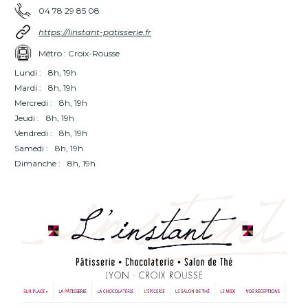
04 78 29 85 08
https://linstant-patisserie.fr
Métro : Croix-Rousse
Lundi :
8h, 19h
Mardi :
8h, 19h
Mercredi :
8h, 19h
Jeudi :
8h, 19h
Vendredi :
8h, 19h
Samedi :
8h, 19h
Dimanche :
8h, 19h