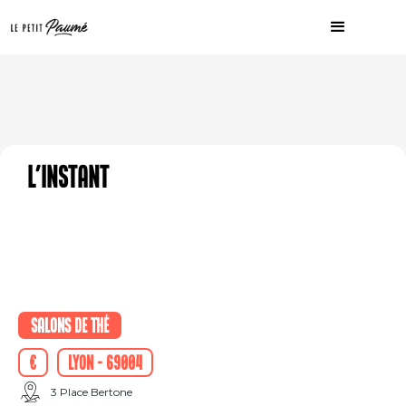
L'instant
Salons de thé
€
Lyon - 69004
3 Place Bertone