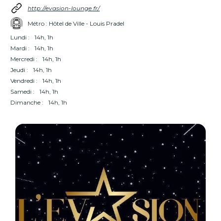
http://evasion-lounge.fr/
Métro : Hôtel de Ville - Louis Pradel
Lundi :
14h, 1h
Mardi :
14h, 1h
Mercredi :
14h, 1h
Jeudi :
14h, 1h
Vendredi :
14h, 1h
Samedi :
14h, 1h
Dimanche :
14h, 1h