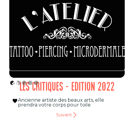
LES CRITIQUES - EDITION 2022
Ancienne artiste des beaux arts, elle
prendra votre corps pour toile
Suivant