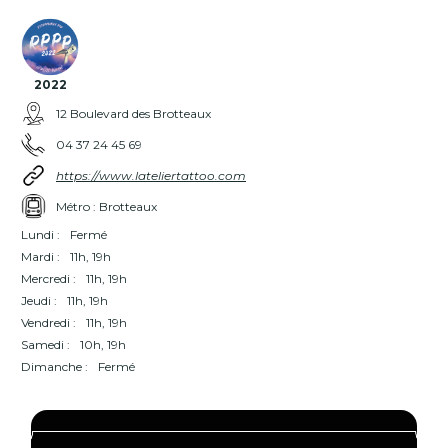
2022
12 Boulevard des Brotteaux
04 37 24 45 69
https://www.lateliertattoo.com
Métro : Brotteaux
Lundi :
Fermé
Mardi :
11h, 19h
Mercredi :
11h, 19h
Jeudi :
11h, 19h
Vendredi :
11h, 19h
Samedi :
10h, 19h
Dimanche :
Fermé