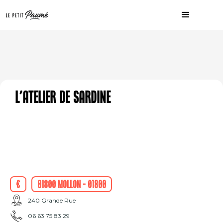
L'Atelier de Sardine
€
01800 Mollon - 01800
240 Grande Rue
06 63 75 83 29