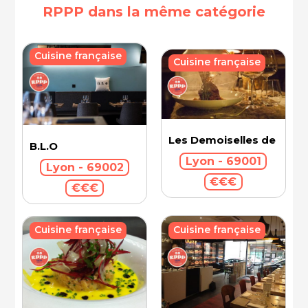
RPPP dans la même catégorie
Cuisine française
Cuisine française
Les Demoiselles de Roch
B.L.O
Lyon - 69001
Lyon - 69002
€€€
€€€
Cuisine française
Cuisine française