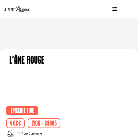
L'âne rouge
Epicerie fine
€€€€
Lyon - 69005
11 Rue Juiverie