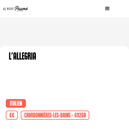
L'Allegria
Italien
€€
Charbonnières-les-Bains - 69260