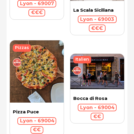
Lyon - 69007
La Scala Siciliana
€€€
Lyon - 69003
€€€
Pizzas
Italien
Bocca di Rosa
Lyon - 69004
Pizza Puce
€€
Lyon - 69004
€€