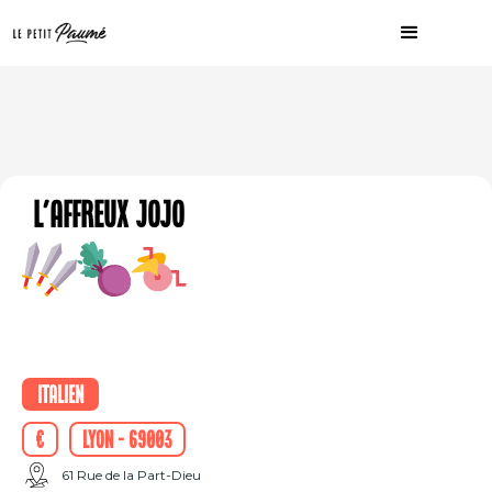
L'Affreux Jojo
Italien
€
Lyon - 69003
61 Rue de la Part-Dieu