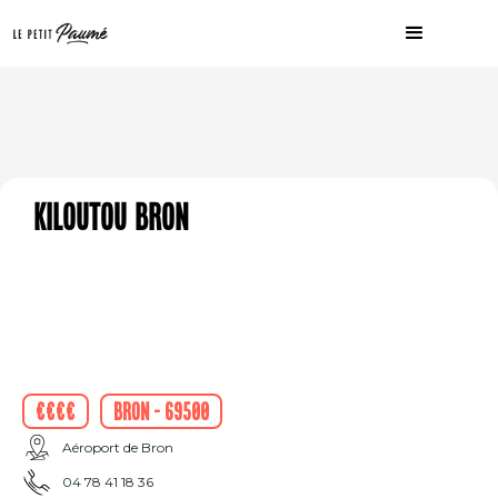
Kiloutou Bron
€€€€
Bron - 69500
Aéroport de Bron
04 78 41 18 36