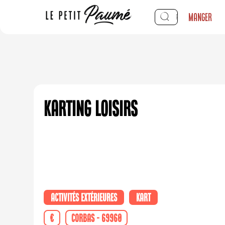
Manger
Karting Loisirs
Activités extérieures
Kart
€
Corbas - 69960