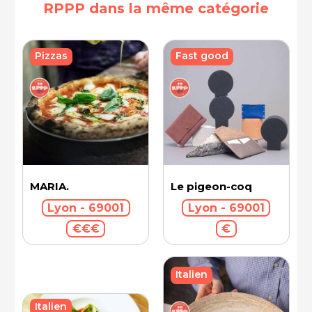
RPPP dans la même catégorie
Fast good
Pizzas
MARIA.
Le pigeon-coq
Lyon - 69001
Lyon - 69001
€€€
€
Italien
Italien