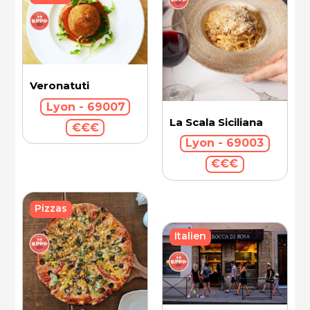
Veronatuti
Lyon - 69007
La Scala Siciliana
€€€
Lyon - 69003
€€€
Pizzas
Italien