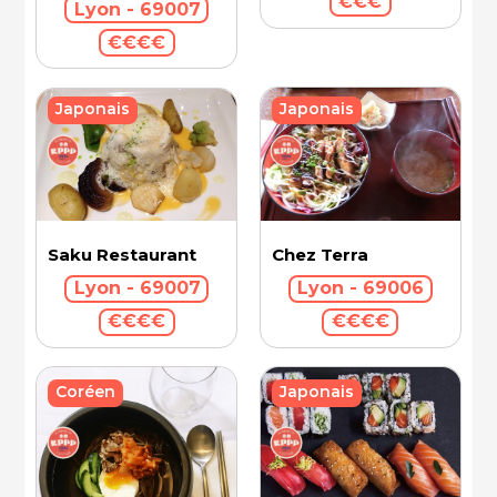
€€€
Lyon - 69007
€€€€
Japonais
Japonais
Saku Restaurant
Chez Terra
Lyon - 69007
Lyon - 69006
€€€€
€€€€
Coréen
Japonais