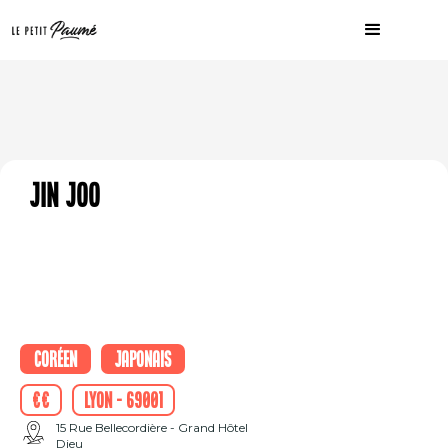
Jin Joo
Coréen
Japonais
€€
Lyon - 69001
15 Rue Bellecordière - Grand Hôtel
Dieu