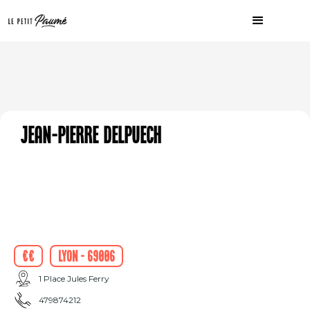
Jean-Pierre Delpuech
€€
Lyon - 69006
1 Place Jules Ferry
479874212