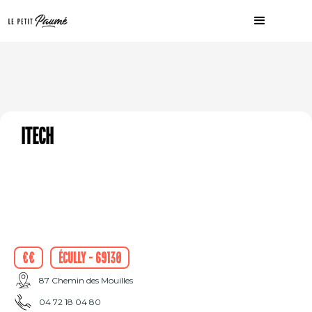
ITECH
€€
Écully - 69130
87 Chemin des Mouilles
04 72 18 04 80