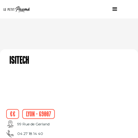
ISITECH
€€
Lyon - 69007
99 Rue de Gerland
04 27 18 14 40