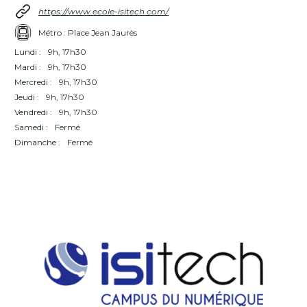
https://www.ecole-isitech.com/
Métro : Place Jean Jaurès
Lundi :
9h, 17h30
Mardi :
9h, 17h30
Mercredi :
9h, 17h30
Jeudi :
9h, 17h30
Vendredi :
9h, 17h30
Samedi :
Fermé
Dimanche :
Fermé