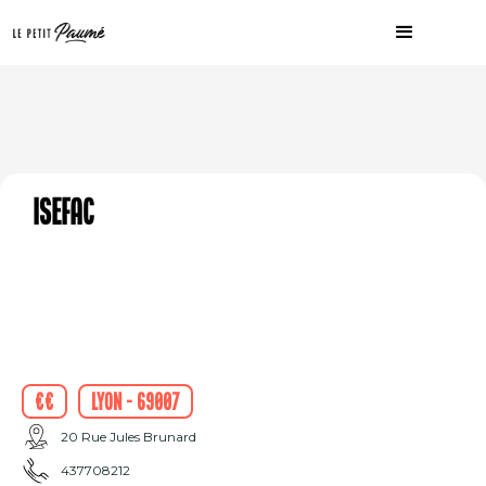
ISEFAC
€€
Lyon - 69007
20 Rue Jules Brunard
437708212