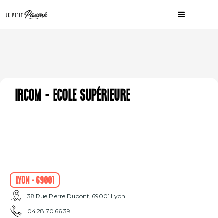
Ircom - Ecole supérieure
Lyon - 69001
38 Rue Pierre Dupont, 69001 Lyon
04 28 70 66 39