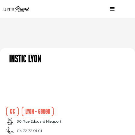
INSTIC Lyon
€€
Lyon - 69008
30 Rue Edouard Nieuport
04 72 72 01 01