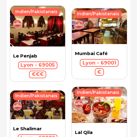
Indien/Pakistanais
Indien/Pakistanais
Mumbai Café
Le Penjab
Lyon - 69001
Lyon - 69005
€
€€€
Indien/Pakistanais
Indien/Pakistanais
Le Shalimar
Lal Qila