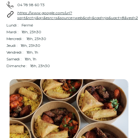
04 78 98 60 73
https://www.google.com/url?
sa=t&rct=j&q=&esrc=s&source=web&cd=&cad=rja&uact=8&ve
Lundi :
Fermé
Mardi :
18h, 23h30
Mercredi :
18h, 23h30
Jeudi :
18h, 23h30
Vendredi :
18h, 1h
Samedi :
18h, 1h
Dimanche :
18h, 23h30