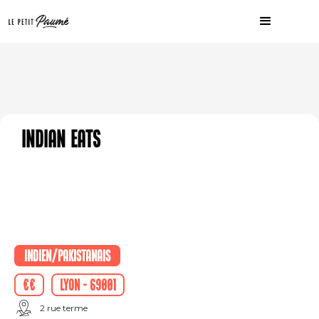
Indian Eats
Indien/Pakistanais
€€
Lyon - 69001
2 rue terme