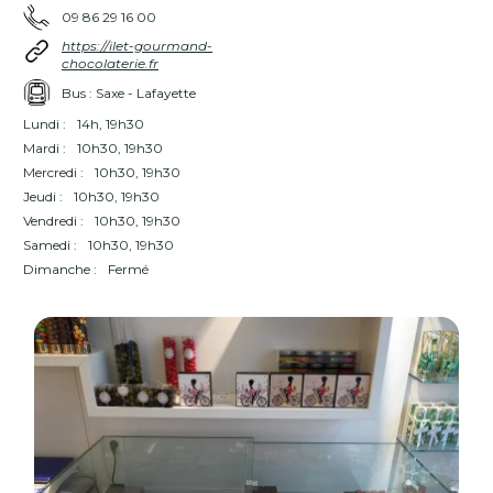
09 86 29 16 00
https://ilet-gourmand-
chocolaterie.fr
Bus : Saxe - Lafayette
Lundi :
14h, 19h30
Mardi :
10h30, 19h30
Mercredi :
10h30, 19h30
Jeudi :
10h30, 19h30
Vendredi :
10h30, 19h30
Samedi :
10h30, 19h30
Dimanche :
Fermé