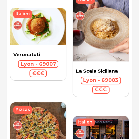
Italien
Veronatuti
Lyon - 69007
La Scala Siciliana
€€€
Lyon - 69003
€€€
Pizzas
Italien