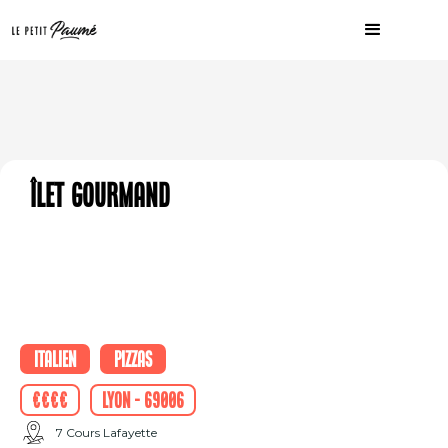
Îlet gourmand
Italien
Pizzas
€€€€
Lyon - 69006
7 Cours Lafayette