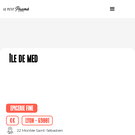
Île de Med
Epicerie fine
€€
Lyon - 69001
22 Montée Saint-Sébastien