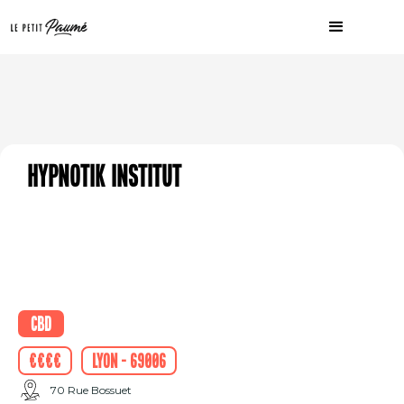
Hypnotik Institut
CBD
€€€€
Lyon - 69006
70 Rue Bossuet