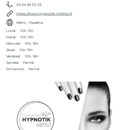
06 64 69 30 23
https://www.hypnotik-institut.fr
Métro : Masséna
Lundi :
10h, 19h
Mardi :
10h, 19h
Mercredi :
10h, 19h
Jeudi :
10h, 19h
Vendredi :
10h, 16h
Samedi :
Fermé
Dimanche :
Fermé