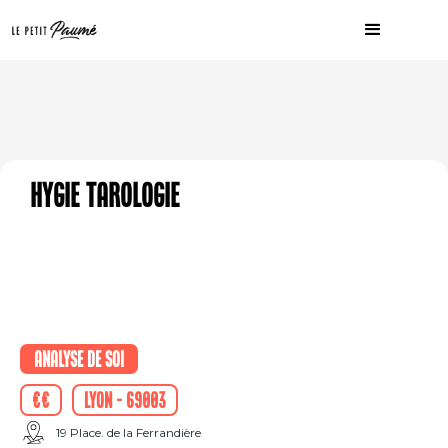
Hygie tarologie
Analyse de soi
€€
Lyon - 69003
19 Place. de la Ferrandière