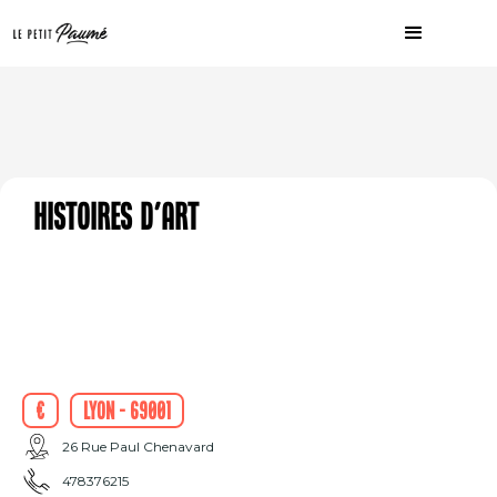
Histoires d'Art
€
Lyon - 69001
26 Rue Paul Chenavard
478376215