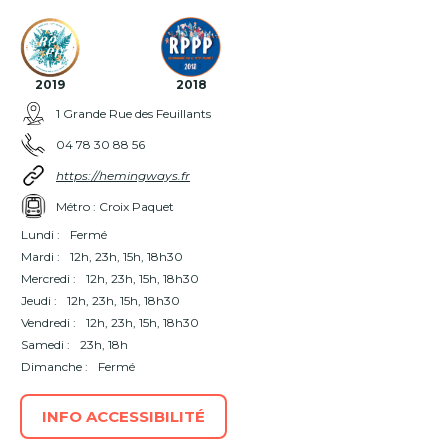
2019
2018
1 Grande Rue des Feuillants
04 78 30 88 56
https://hemingways.fr
Métro : Croix Paquet
Lundi :
Fermé
Mardi :
12h, 23h, 15h, 18h30
Mercredi :
12h, 23h, 15h, 18h30
Jeudi :
12h, 23h, 15h, 18h30
Vendredi :
12h, 23h, 15h, 18h30
Samedi :
23h, 18h
Dimanche :
Fermé
INFO ACCESSIBILITÉ