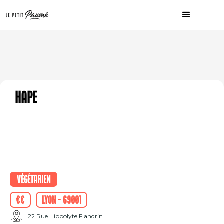
Hape
Végétarien
€€
Lyon - 69001
22 Rue Hippolyte Flandrin