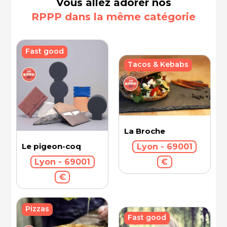
Vous allez adorer nos
RPPP dans la même catégorie
Fast good
Tacos & Kebabs
La Broche
Le pigeon-coq
Lyon - 69001
Lyon - 69001
€
€
Pizzas
Fast good