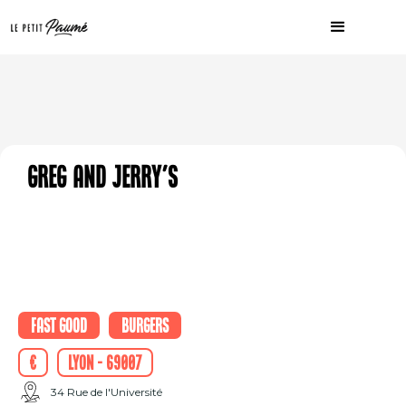
Greg and Jerry's
Fast good
Burgers
€
Lyon - 69007
34 Rue de l'Université