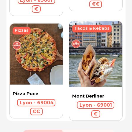
Lyon - 69001
€€
€
Tacos & Kebabs
Pizzas
Pizza Puce
Mont Berliner
Lyon - 69004
Lyon - 69001
€€
€