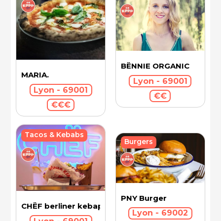
BËNNIE ORGANIC
MARIA.
Lyon - 69001
Lyon - 69001
€€
€€€
Tacos & Kebabs
Burgers
PNY Burger
CHËF berliner kebap
Lyon - 69002