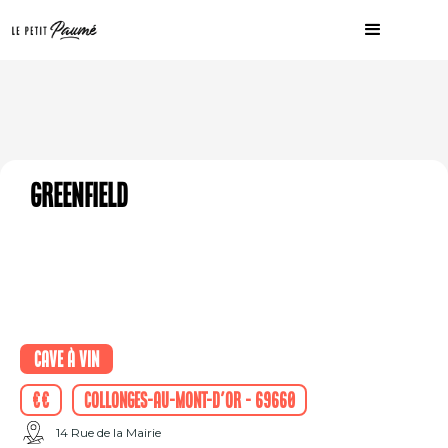
Greenfield
Cave à vin
€€
Collonges-au-Mont-d'Or - 69660
14 Rue de la Mairie