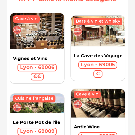
Cave à vin
Bars à vin et whisky
La Cave des Voyageurs
Vignes et Vins
Lyon - 69005
Lyon - 69006
€
€€
Cave à vin
Cuisine française
Le Porte Pot de l'île Barbe
Antic Wine
Lyon - 69009