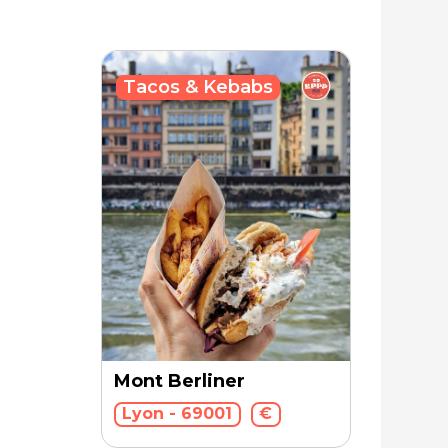
Tacos & Kebabs
Mont Berliner
Lyon - 69001
€