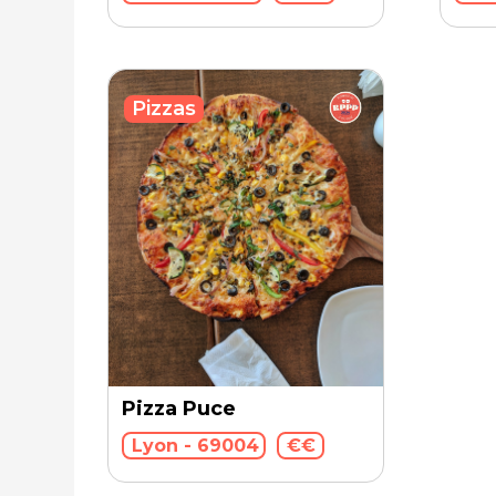
Pizzas
Pizza Puce
Lyon - 69004
€€