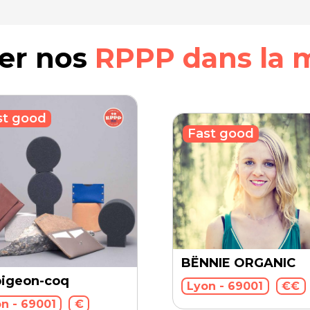
rer nos
RPPP dans la 
st good
Fast good
BËNNIE ORGANIC
pigeon-coq
Lyon - 69001
€€
n - 69001
€