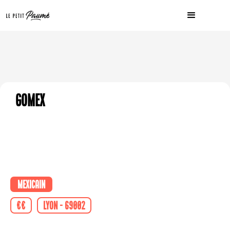
GoMex
Mexicain
€€
Lyon - 69002