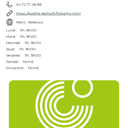
04 72 77 08 88
https://goethe.de/ins/fr/fr/sta/lyo.html
Métro : Bellecour
Lundi :
11h, 18h30
Mardi :
11h, 18h30
Mercredi :
11h, 18h30
Jeudi :
11h, 18h30
Vendredi :
11h, 18h30
Samedi :
Fermé
Dimanche :
Fermé