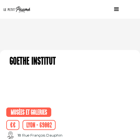
Goethe Institut
Musées et galeries
€€
Lyon - 69002
18 Rue François Dauphin