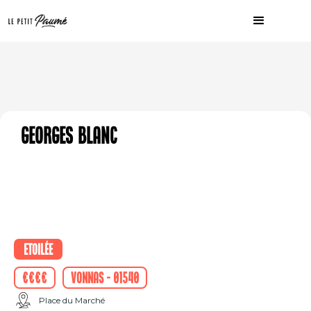
Georges Blanc
Etoilée
€€€€
Vonnas - 01540
Place du Marché